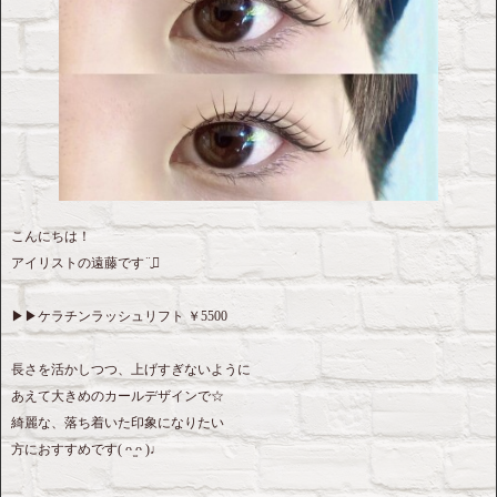
こんにちは！
アイリストの遠藤です¨̮⃝
▶︎▶︎ケラチンラッシュリフト ￥5500
長さを活かしつつ、上げすぎないように
あえて大きめのカールデザインで‪☆
綺麗な、落ち着いた印象になりたい
方におすすめです( ᴖ ̫ᴖ )♩