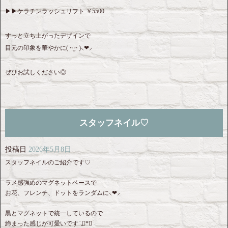
▶︎▶︎ケラチンラッシュリフト ￥5500
すっと立ち上がったデザインで
目元の印象を華やかに( ᴖ ̫ᴖ )⸜❤︎⸝‍
ぜひお試しください◎
スタッフネイル♡
投稿日
2026年5月8日
スタッフネイルのご紹介です♡
ラメ感強めのマグネットベースで
お花、フレンチ、ドットをランダムに⸜❤︎⸝‍
黒とマグネットで統一しているので
締まった感じが可愛いです¨̮⃝*･