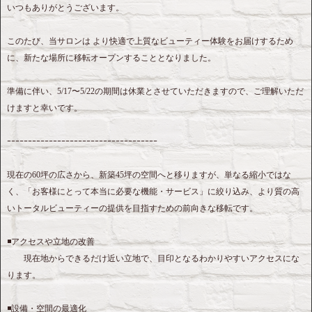
いつもありがとうございます。
このたび、当サロンは より快適で上質なビューティー体験をお届けするため
に、新たな場所に移転オープンすることとなりました。
準備に伴い、5/17〜5/22の期間は休業とさせていただきますので、ご理解いただ
けますと幸いです。
ｰｰｰｰｰｰｰｰｰｰｰｰｰｰｰｰｰｰｰｰｰｰｰｰｰｰｰｰｰｰｰｰｰｰｰｰ
現在の60坪の広さから、新築45坪の空間へと移りますが、単なる縮小ではな
く、「お客様にとって本当に必要な機能・サービス」に絞り込み、より質の高
いトータルビューティーの提供を目指すための前向きな移転です。
◾️アクセスや立地の改善
現在地からできるだけ近い立地で、目印となるわかりやすいアクセスにな
ります。
◾️設備・空間の最適化