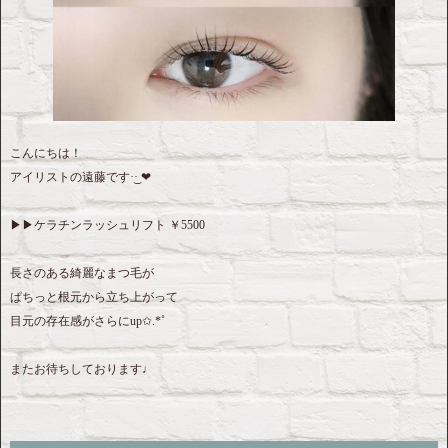
こんにちは！
アイリストの遠藤です·͜· ❤︎‬
▶︎▶︎ケラチンラッシュリフト ￥5500
長さのある綺麗なまつ毛が
ぱちっと根元から立ち上がって
目元の存在感がさらにup✩.*˚
またお待ちしております♩