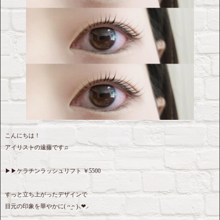
こんにちは！
アイリストの遠藤です♫
▶︎▶︎ケラチンラッシュリフト ￥5500
すっと立ち上がったデザインで
目元の印象を華やかに( ᴖ ̫ᴖ )⸜❤︎⸝‍