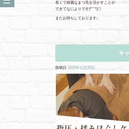
長くて綺麗なまつ毛を活かすことが
できてなによりです(*´˘`*)♡
またお待ちしております♩
キ
投稿日
2025年12月25日