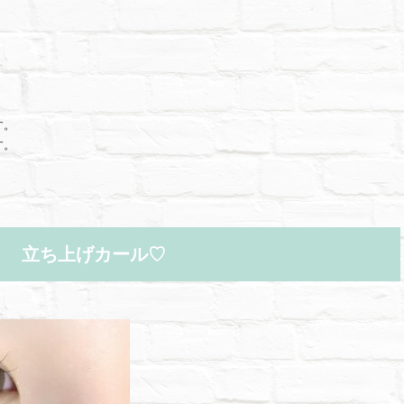
〉
す。
す。
立ち上げカール♡