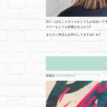
切りっぱなしスタイルがとてもお似合いです♡꒰ ¨
カラーもとても綺麗な仕上がり‼︎
またのご来店もお待ちしてますねʕ ·ᴥ·ʔ
投稿日
2023年8月9日