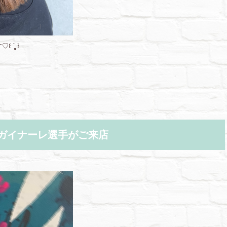
̮͚ ꒱
ガイナーレ選手がご来店