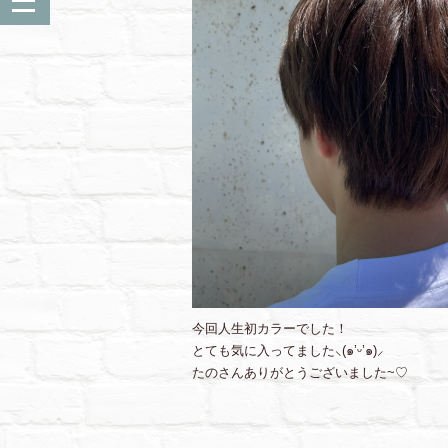
今回人生初カラーでした！
とても気に入ってました⸜(๑’ᵕ’๑)⸝
たのさんありがとうございました~♡