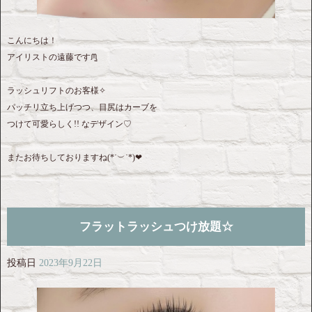
こんにちは！
アイリストの遠藤ですᙏ̤̫
ラッシュリフトのお客様✧
パッチリ立ち上げつつ、目尻はカーブを
つけて可愛らしく!! なデザイン♡
またお待ちしておりますね(*˙︶˙*)‪❤︎‬
フラットラッシュつけ放題☆
投稿日
2023年9月22日