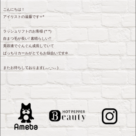
こんにちは！
アイリストの遠藤です✧*
ラッシュリフトのお客様 (*¨*)
自まつ毛が長い! 素晴らしい!!
美容液でぐんぐん成長していて
ぱっちりカールがとてもお似合いです✡︎
またお待ちしております( ⸝⸝ᵕ ̫ ᵕ⸝⸝ )