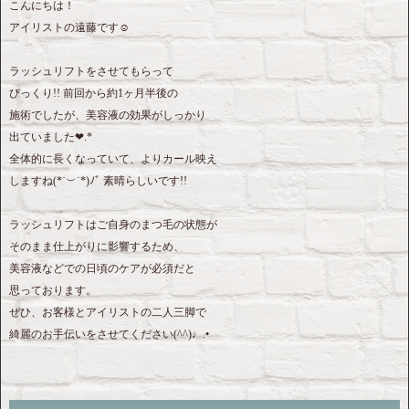
こんにちは！
アイリストの遠藤です☺︎
ラッシュリフトをさせてもらって
びっくり!! 前回から約1ヶ月半後の
施術でしたが、美容液の効果がしっかり
出ていました❤︎.*
全体的に長くなっていて、よりカール映え
しますね(*˙︶˙*)ﾉﾞ 素晴らしいです!!
ラッシュリフトはご自身のまつ毛の状態が
そのまま仕上がりに影響するため、
美容液などでの日頃のケアが必須だと
思っております。
ぜひ、お客様とアイリストの二人三脚で
綺麗のお手伝いをさせてください(^^)♩.•