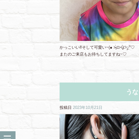
かっこいい‼︎そして可愛い~(● ˃̶͈̀ロ˂̶͈́)੭ꠥ⁾⁾♡
またのご来店もお待ちしてますね~♡
うな
投稿日
2023年10月21日