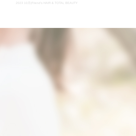
2023 10月|Friend's HAIR & TOTAL BEAUTY