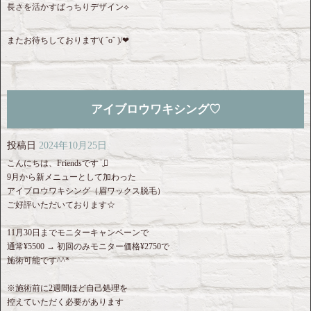
長さを活かすぱっちりデザイン⟡
またお待ちしております\( ˆoˆ )/❤︎
アイブロウワキシング♡
投稿日
2024年10月25日
こんにちは、Friendsです¨̮⃝
9月から新メニューとして加わった
アイブロウワキシング（眉ワックス脱毛）
ご好評いただいております︎‪☆
11月30日までモニターキャンペーンで
通常¥5500 → 初回のみモニター価格¥2750で
施術可能です^^*
※施術前に2週間ほど自己処理を
控えていただく必要があります