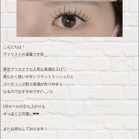
こんにちは！
アイリストの遠藤ですꕤ︎︎·͜·
最近マツエクでも人気な束感仕上げ♡
柔らかく扱いやすいフラットラッシュだと
コーティング剤で束感が作りやすく
なるのでおすすめです(ᐡᴗ ̫ ᴗᐡ)♩
LDカールの立ち上がりも
今っぽくて可愛い❤︎❤︎
またお待ちしております！