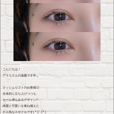
こんにちは！
アイリストの遠藤です︎ꕤ︎︎·͜·
ラッシュリフトのお客様◎
全体的に立ち上げつつも、
カール感もあるデザイン!!
綺麗と可愛いを兼ね備えた
大人気なスタイルです( * ॑˘ ॑* )