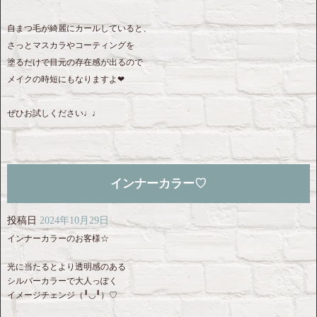
自まつ毛が綺麗にカールしていると、
さっとマスカラやコーティングを
塗るだけで目元の存在感が出るので
メイクの時短にもなりますよ❤︎
ぜひお試しください♩♩
インナーカラー♡
投稿日
2024年10月29日
インナーカラーのお客様☆
光に当たるとより透明感のある
シルバーカラーで大人っぽく
イメージチェンジ（╹◡╹）♡