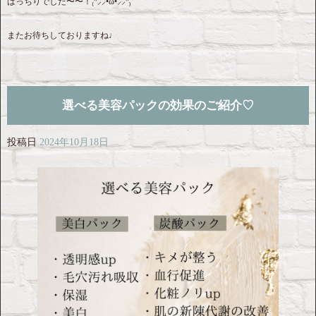
ばっちりでした〜〜！₍ᐢ⸝⸝•ω•⸝⸝ᐢ₎
またお待ちしておりますね♩
選べる美容パックの効果のご紹介♡
投稿日
2024年10月18日