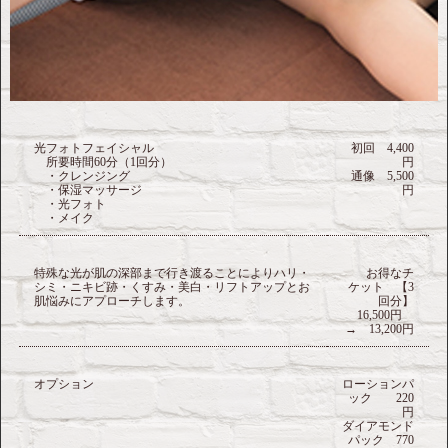
光フォトフェイシャル
初回 4,400
所要時間60分（1回分）
円
・クレンジング
通像 5,500
・保湿マッサージ
円
・光フォト
・メイク
特殊な光が肌の深部まで行き渡ることによりハリ・
お得なチ
シミ・ニキビ跡・くすみ・美白・リフトアップとお
ケット 【3
肌悩みにアプローチします。
回分】
16,500円
→ 13,200円
オプション
ローションパ
ック 220
円
ダイアモンド
パック 770