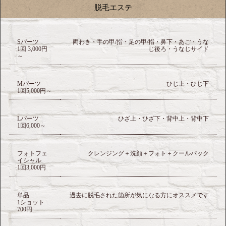
脱毛エステ
Sパーツ
両わき・手の甲/指・足の甲/指・鼻下・あご・うな
1回 3,000円
じ後ろ・うなじサイド
～
Mパーツ
ひじ上・ひじ下
1回5,000円～
Lパーツ
ひざ上・ひざ下・背中上・背中下
1回6,000～
フォトフェ
クレンジング＋洗顔＋フォト＋クールパック
イシャル
1回3,000円
単品
過去に脱毛された箇所が気になる方にオススメです
1ショット
700円