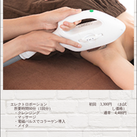
エレクトロポーション
初回 3,300円 （お試
所要時間60分（1回分）
し価格）
・クレンジング
通常 4,400円
・マッサージ
・電磁パルスでコラーゲン導入
・メイク