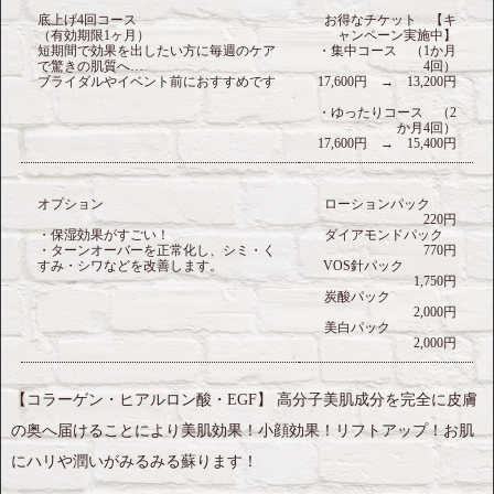
底上げ4回コース
お得なチケット 【キ
（有効期限1ヶ月）
ャンペーン実施中】
短期間で効果を出したい方に毎週のケア
・集中コース （1か月
で驚きの肌質へ…
4回）
ブライダルやイベント前におすすめです
17,600円 → 13,200円
・ゆったりコース （2
か月4回）
17,600円 → 15,400円
オプション
ローションパック
220円
・保湿効果がすごい！
ダイアモンドパック
・ターンオーバーを正常化し、シミ・く
770円
すみ・シワなどを改善します。
VOS針パック
1,750円
炭酸パック
2,000円
美白パック
2,000円
【コラーゲン・ヒアルロン酸・EGF】 高分子美肌成分を完全に皮膚
の奥へ届けることにより美肌効果！小顔効果！リフトアップ！お肌
にハリや潤いがみるみる蘇ります！