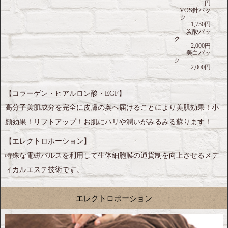
円
VOS針パッ
ク
1,750円
炭酸パッ
ク
2,000円
美白パッ
ク
2,000円
【コラーゲン・ヒアルロン酸・EGF】
高分子美肌成分を完全に皮膚の奥へ届けることにより美肌効果！小
顔効果！リフトアップ！お肌にハリや潤いがみるみる蘇ります！
【エレクトロポーション】
特殊な電磁パルスを利用して生体細胞膜の通貨制を向上させるメデ
ィカルエステ技術です。
エレクトロポーション