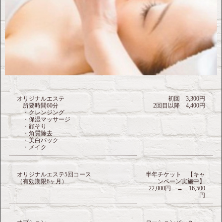
オリジナルエステ
初回 3,300円
所要時間60分
2回目以降 4,400円
・クレンジング
・保湿マッサージ
・顔そり
・角質除去
・美白パック
・メイク
オリジナルエステ5回コース
半年チケット 【キャ
（有効期限6ヶ月）
ンペーン実施中】
22,000円 → 16,500
円