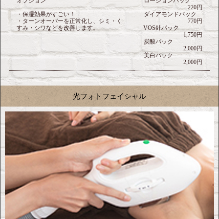
オプション
ローションパック
220円
・保湿効果がすごい！
ダイアモンドパック
・ターンオーバーを正常化し、シミ・く
770円
すみ・シワなどを改善します。
VOS針パック
1,750円
炭酸パック
2,000円
美白パック
2,000円
光フォトフェイシャル