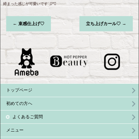
締まった感じが可愛いです¨̮⃝*･
←
束感仕上げ♡
立ち上げカール♡
→
トップページ
初めての方へ
よくあるご質問
メニュー