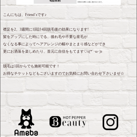
こんにちは、Friend´sです♪
襟足を2、3週間に1回計4回脱毛後の効果になります!
髪をアップにした時にでる、後れ毛や不要な産毛が
なくなる事によってヘアアレンジの幅やまとまり感などができ
更にお洒落を楽しめたり、首元に自信をもてます♡ε(*´･ω･)з
脱毛は1回からでも施術可能です！
お得なチケットなどもございますのでお気軽にお問い合わせ下さいませ☆